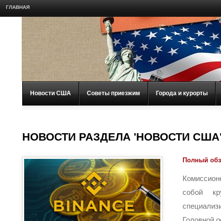
ГЛАВНАЯ
Новости США
Советы приезжим
Города и курорты
НОВОСТИ РАЗДЕЛА 'НОВОСТИ США
Полный обз
Комиссион
собой кр
специализ
Головной оф