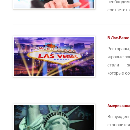
необход
соответств
В Лас-Вегас
Ресторан
игровые за
стали за
которые сос
Американца
Вынужде
становитс