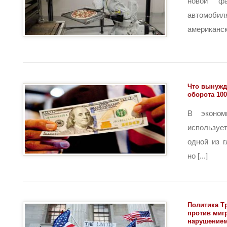
новой фа
автомо
американска
Что вынужд
оборота 10
В эконом
используе
одной из 
но [...]
Политика Т
против миг
нарушением