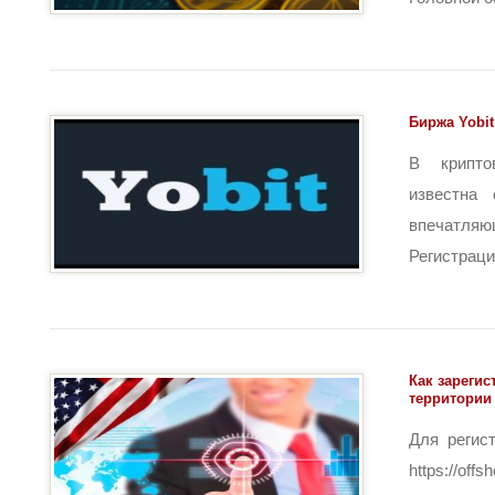
Биржа Yobit
В крипто
известна 
впечатл
Регистрация
Как зареги
территори
Для регис
https://o