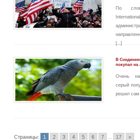
По сло
Internat
админи
направлен
[...]
В Соединен
покупал на
Очень на
серый попу
решил сам р
Страницы:
1
2
3
4
5
6
7
...
17
»