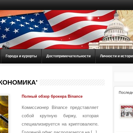
Города и курорты
Достопримечательности
Личности и истори
КОНОМИКА'
Последн
Полный обзор брокера Binance
Комиссионер Binance представляет
собой крупную биржу, которая
специализируется на криптовалюте.
Головной офис располагается на [...]