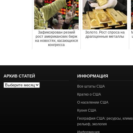
Зафиксирован резкий
Золото. Рост спроса на
рост американских бирж
драгоценные металлы
на новостях, касающихся
конгресса
АРХИВ СТАТЕЙ
ИНФОРМАЦИЯ
Архив
Все штаты США
статей
Кратко о США
О населении США
Кухня США
География США: ресурсы, клима
рельеф, экология
Информация