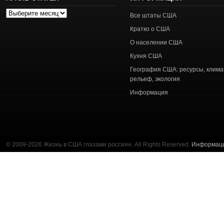
Архив
Все штаты США
статей
Кратко о США
О населении США
Кухня США
География США: ресурсы, клима
рельеф, экология
Информация
© 2009-2026 Жизнь в США глазами россиян. All Rights Reserved.
Информац