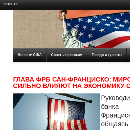
ГЛАВНАЯ
Новости США
Советы приезжим
Города и курорты
ГЛАВА ФРБ САН-ФРАНЦИСКО: МИ
СИЛЬНО ВЛИЯЮТ НА ЭКОНОМИКУ 
Руковод
банка
Францис
общаясь