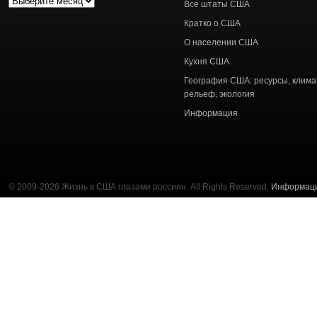
Архив
Все штаты США
статей
Кратко о США
О населении США
Кухня США
География США: ресурсы, клима
рельеф, экология
Информация
© 2009-2026 Жизнь в США глазами россиян. All Rights Reserved.
Информац