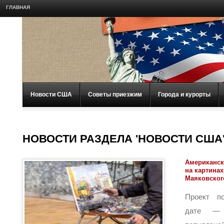
ГЛАВНАЯ
Новости США
Советы приезжим
Города и курорты
НОВОСТИ РАЗДЕЛА 'НОВОСТИ США
Американск
на картинах
Маяковског
Проект по
дате — 