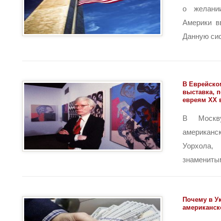
о желани
Америки в
Данную сист
В Еврейско
выставка, 
евреям ХХ 
В Москв
американ
Уорхола
знаменитым 
Почему в Ук
американск