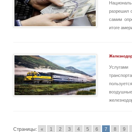
Национа
разрешил 
самим опр
итоге амери
Железнодо
Услугам
транспо
пользуетс
воздушн
железнодор
Страницы:
«
1
2
3
4
5
6
7
8
9