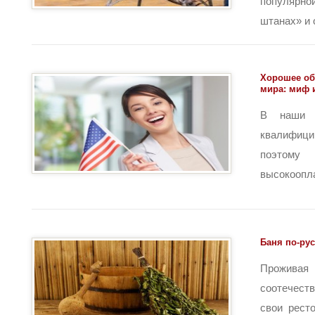
популяр
штанах» и о
Хорошее об
мира: миф 
В наши 
квалифи
поэто
высокоопла
Баня по-ру
Прожива
соотечест
свои рест