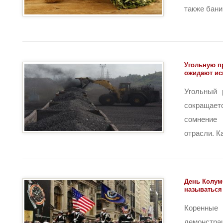
также бани, 
Угольную 
ожидают ис
Угольный 
сокращае
сомнени
отрасли. Ка
День Колум
называться
Коренные
демонстра