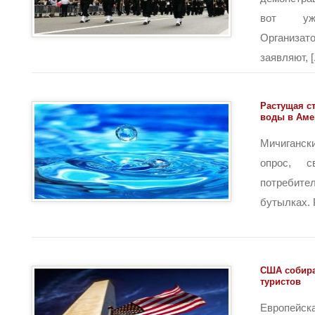
вот уж
Организ
заявляют, [.
Растущая с
воды в Аме
Мичиганск
опрос, с
потребител
бутылках. Р
США собира
туристов
Европейск