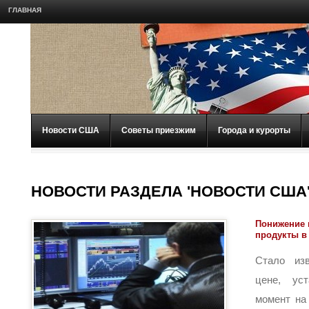
ГЛАВНАЯ
Новости США
Советы приезжим
Города и курорты
НОВОСТИ РАЗДЕЛА 'НОВОСТИ США
Понижение 
продукты в
Стало из
цене, ус
момент на