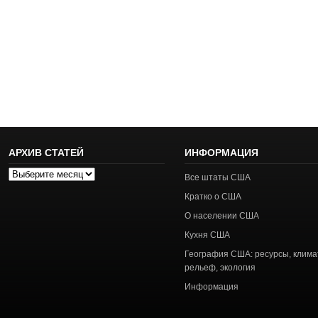
АРХИВ СТАТЕЙ
ИНФОРМАЦИЯ
Архив
Все штаты США
статей
Кратко о США
О населении США
Кухня США
География США: ресурсы, клима
рельеф, экология
Информация