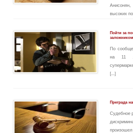
Анисонян
высоких пос
Пойти за по
заложнико
По сообще
на 11 
супермарк
[...]
Преграда н
Судебное 
дискрими
произош