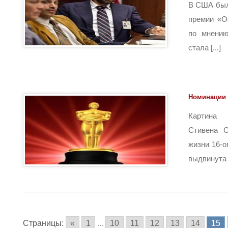
В США был
премии «О
по мнению
стала [...]
Номинации 
Картина 
Стивена С
жизни 16-
выдвинута в
Страницы:
«
1
...
10
11
12
13
14
15