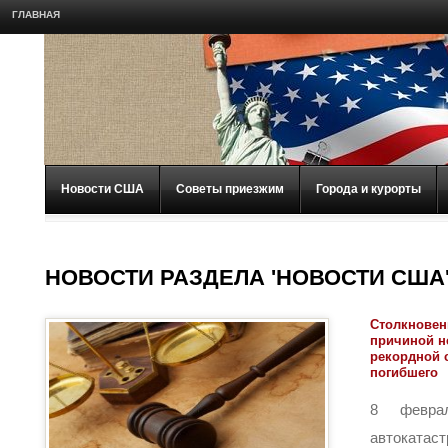
ГЛАВНАЯ
Новости США
Советы приезжим
Города и курорты
НОВОСТИ РАЗДЕЛА 'НОВОСТИ США
Столкновен
причиной не
рекордной 
погибшего
8 февра
автокатас