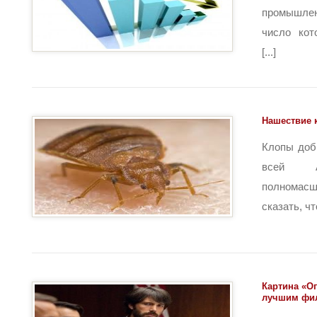
промышлен
число кот
[...]
Нашествие 
Клопы доб
всей А
полномасш
сказать, что 
Картина «О
лучшим фил