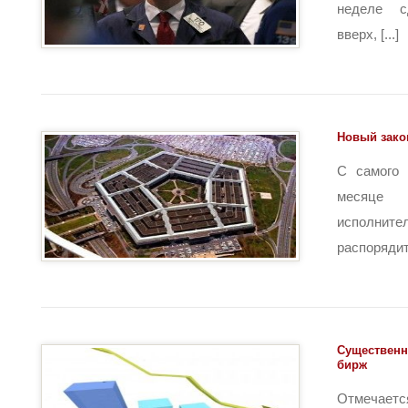
неделе с
вверх, [...]
Новый зако
С самого 
месяце 
испо
распорядите
Существенн
бирж
Отмечает