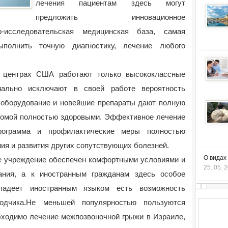
лечения пациентам здесь могут
предложить инновационное
-исследовательская медицинская база, самая
олнить точную диагностику, лечение любого
х центрах США работают только высококлассные
мально исключают в своей работе вероятность
 оборудование и новейшие препараты дают полную
домой полностью здоровыми. Эффективное лечение
рограмма и профилактические меры полностью
ия и развития других сопутствующих болезней.
О видах
ое учреждение обеспечен комфортными условиями и
25. 05. 
ания, а к иностранным гражданам здесь особое
ладеет иностранным языком есть возможность
водчика.Не меньшей популярностью пользуются
бходимо лечение межпозвоночной грыжи в Израиле,