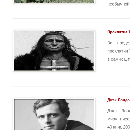
необычной [
Проклятие 
За пред
проклятии 
в самих шта
Джек Лондо
Джек Лон
миру писа
40 книг, 200