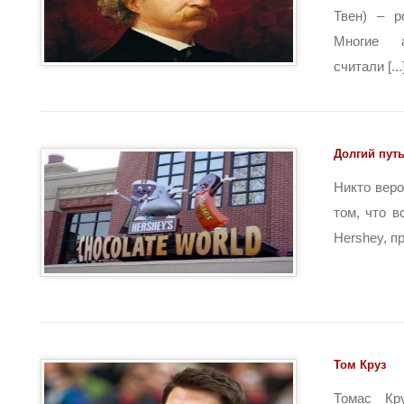
Твен) – р
Многие а
считали [...
Долгий пут
Никто веро
том, что 
Hershey, п
Том Круз
Томас Кр