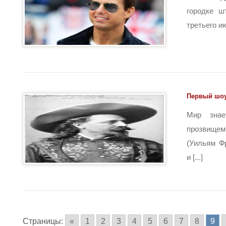
городке ш
третьего ию
Первый шо
Мир знае
прозвищ
(Уильям Ф
и [...]
Страницы:
«
1
2
3
4
5
6
7
8
9