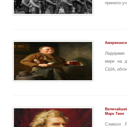
приняло уча
Американск
Лидерами 
мире на д
США, обгон
Величайший
Марк Твен
Сэмюэл Л