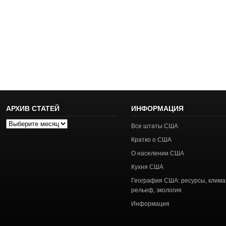
АРХИВ СТАТЕЙ
ИНФОРМАЦИЯ
Архив
Все штаты США
статей
Кратко о США
О населении США
Кухня США
География США: ресурсы, клима
рельеф, экология
Информация