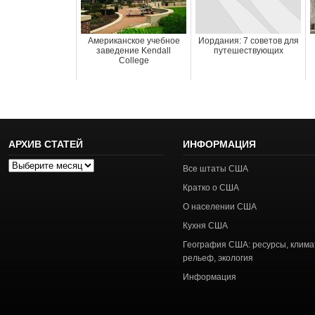
Американское учебное
Иордания: 7 советов для
заведение Kendall
путешествующих
College
АРХИВ СТАТЕЙ
ИНФОРМАЦИЯ
Архив
Все штаты США
статей
Кратко о США
О населении США
Кухня США
География США: ресурсы, клима
рельеф, экология
Информация