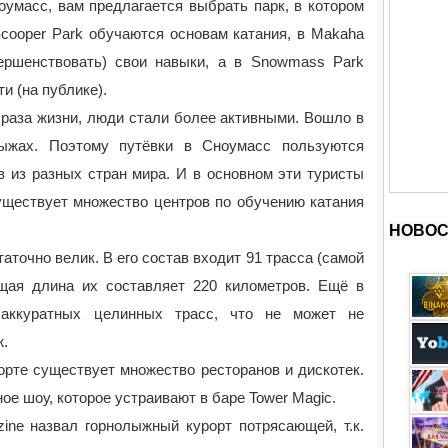
оумасс, вам предлагается выбрать парк, в котором
Scooper Park обучаются основам катания, в Makaha
ершенствовать) свои навыки, а в Snowmass Park
и (на публике).
браза жизни, люди стали более активными. Вошло в
ыжах. Поэтому путёвки в Сноумасс пользуются
в из разных стран мира. И в основном эти туристы
уществует множество центров по обучению катания
НОВОС
точно велик. В его состав входит 91 трасса (самой
щая длина их составляет 220 километров. Ещё в
аккуратных целинных трасс, что не может не
ж.
орте существует множество ресторанов и дискотек.
е шоу, которое устраивают в баре Tower Magic.
ine назвал горнолыжный курорт потрясающей, т.к.