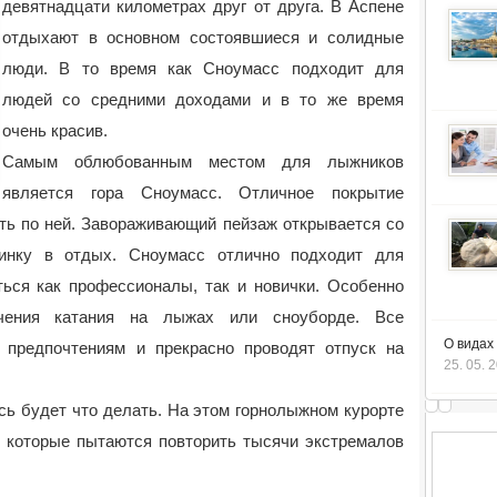
девятнадцати километрах друг от друга. В Аспене
отдыхают в основном состоявшиеся и солидные
люди. В то время как Сноумасс подходит для
людей со средними доходами и в то же время
очень красив.
Самым облюбованным местом для лыжников
является гора Сноумасс. Отличное покрытие
ить по ней. Завораживающий пейзаж открывается со
минку в отдых. Сноумасс отлично подходит для
ться как профессионалы, так и новички. Особенно
чения катания на лыжах или сноуборде. Все
О видах
 предпочтениям и прекрасно проводят отпуск на
25. 05. 
ь будет что делать. На этом горнолыжном курорте
, которые пытаются повторить тысячи экстремалов