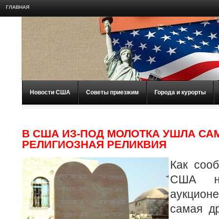
ГЛАВНАЯ
Новости США
Советы приезжим
Города и курорты
В США ИЗ-ПОД МОЛОТКА УШЛА СА
РЕЛИГИОЗНАЯ РЕЛИКВИЯ
Как соо
США на
аукцион
самая д