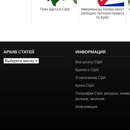
Грин карта в США
Американцы теперь могут
свободно путешествовать
по Кубе
АРХИВ СТАТЕЙ
ИНФОРМАЦИЯ
Архив
Все штаты США
статей
Кратко о США
О населении США
Кухня США
География США: ресурсы, клима
рельеф, экология
Информация