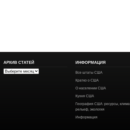
АРХИВ СТАТЕЙ
ИНФОРМАЦИЯ
Архив
Все штаты США
статей
Кратко о США
О населении США
Кухня США
География США: ресурсы, клима
рельеф, экология
Информация