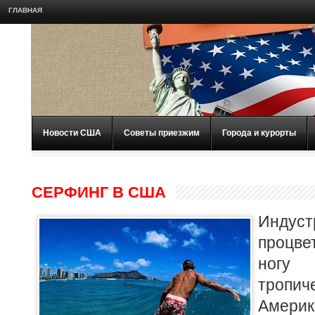
ГЛАВНАЯ
Новости США
Советы приезжим
Города и курорты
СЕРФИНГ В США
Инду
процв
ног
тропи
Америк