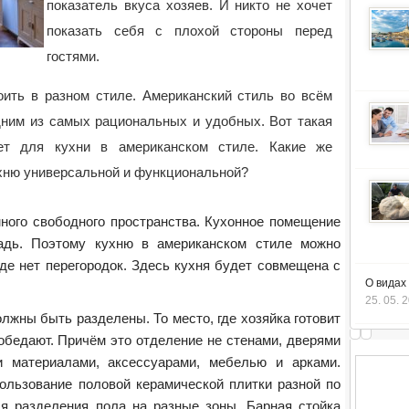
показатель вкуса хозяев. И никто не хочет
показать себя с плохой стороны перед
гостями.
оить в разном стиле. Американский стиль во всём
дним из самых рациональных и удобных. Вот такая
т для кухни в американском стиле. Какие же
ухню универсальной и функциональной?
ного свободного пространства. Кухонное помещение
дь. Поэтому кухню в американском стиле можно
где нет перегородок. Здесь кухня будет совмещена с
О видах
25. 05. 
лжны быть разделены. То место, где хозяйка готовит
 обедают. Причём это отделение не стенами, дверями
и материалами, аксессуарами, мебелью и арками.
льзование половой керамической плитки разной по
ля разделения пола на разные зоны. Барная стойка