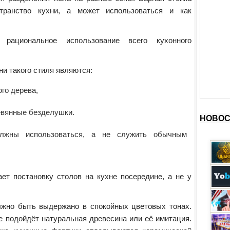
транство кухни, а может использоваться и как
 рациональное использование всего кухонного
и такого стиля являются:
го дерева,
евянные безделушки.
НОВОС
лжны использоваться, а не служить обычным
ет постановку столов на кухне посередине, а не у
лжно быть выдержано в спокойных цветовых тонах.
е подойдёт натуральная древесина или её имитация.