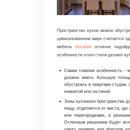
Пространство кухни можно обустр
цивилизованном мире считается о
мебель
bucatarii
отлично подойде
особенности этого стиля делают к
Самая главная особенность – м
должно иметь большую площа
обустроить в квартире-студии, 
комнатой или гостиной.
Зоны кухонного пространства до
пищу, отделяется от места, где
или перегородками, а разным
Отличным решением будет испо
цвету, размеру или фактуре д