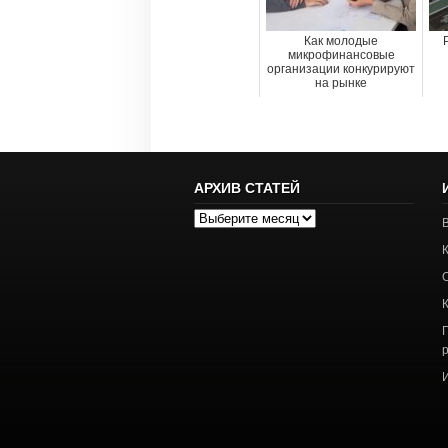
Как молодые
микрофинансовые
организации конкурируют
на рынке
АРХИВ СТАТЕЙ
Архив
статей