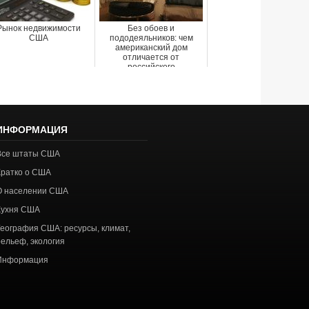
Рынок недвижимости
Без обоев и
США
пододеяльников: чем
американский дом
отличается от
российского
ИНФОРМАЦИЯ
Все штаты США
Кратко о США
О населении США
Кухня США
География США: ресурсы, климат,
рельеф, экология
Информация