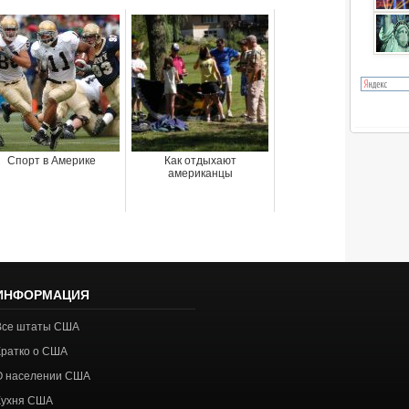
Спорт в Америке
Как отдыхают
американцы
ИНФОРМАЦИЯ
Все штаты США
Кратко о США
О населении США
Кухня США