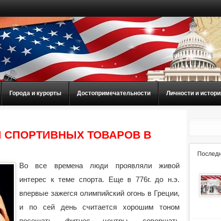
Города и курорты
Достопримечательности
Личности и истори
 СПОРТИВНЫХ ТОВАРОВ В
Последн
Во все времена люди проявляли живой
интерес к теме спорта. Еще в 776г. до н.э.
впервые зажегся олимпийский огонь в Греции,
и по сей день считается хорошим тоном
посещать фитнес центры,
совершать