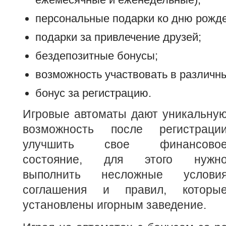
персональные подарки ко дню рожд
подарки за привлечение друзей;
бездепозитные бонусы;
возможность участвовать в различн
бонус за регистрацию.
Игровые автоматы дают уникальну
возможность после регистраци
улучшить свое финансово
состояние, для этого нужн
выполнить несложные услови
соглашения и правил, которы
установлены игорным заведение.