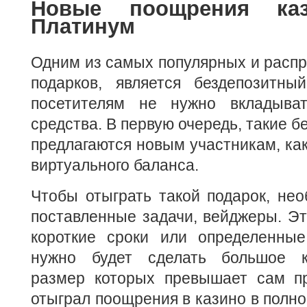
Новые поощрения ка
Платинум
Одним из самых популярных и расп
подарков, является бездепозитный
посетителям не нужно вкладыват
средства. В первую очередь, такие 
предлагаются новым участникам, как
виртуального баланса.
Чтобы отыграть такой подарок, не
поставленные задачи, вейджеры. Эт
короткие сроки или определенны
нужно будет сделать большое ко
размер которых превышает сам пр
отыграл поощрения в казино в полно