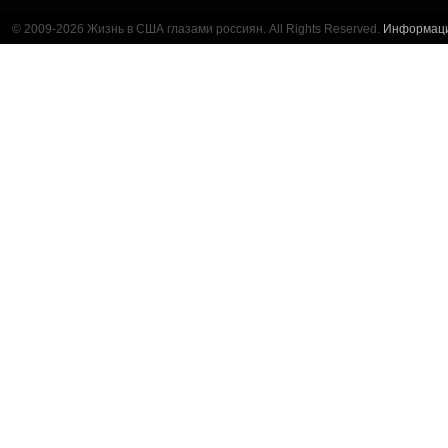
© 2009-2026 Жизнь в США глазами россиян. All Rights Reserved.
Информац