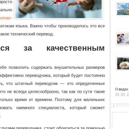
росто
мально
romax-
атокам языка. Важно чтобы производилось это все
такое технический перевод.
ься за качественным
себе позволить содержать внушительных размеров
 эффективно переводчика, который будет постоянно
ть, что штатный переводчик — это определенные
О видах
то не всегда целесообразно, так как по сути такие
25. 05. 
 только время от времени. Поэтому для маленьких
зовать наемного специалиста, который сможет
.
слугами переводчика, стоит обратиться за помощью