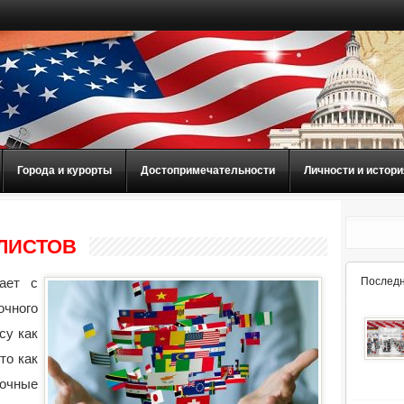
Города и курорты
Достопримечательности
Личности и истори
ЛИСТОВ
ает с
Последн
чного
су как
то как
очные