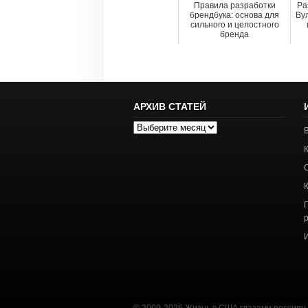
Правила разработки
Ра
брендбука: основа для
Ву
сильного и целостного
бренда
АРХИВ СТАТЕЙ
Архив
статей
© 2009-2026 Жизнь в США глазами россиян. 