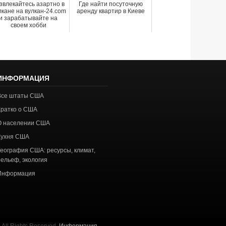
звлекайтесь азартно в
Где найти посуточную
лкане на вулкан-24.com
аренду квартир в Киеве
и зарабатывайте на
своем хобби
ИНФОРМАЦИЯ
Все штаты США
Кратко о США
О населении США
Кухня США
География США: ресурсы, климат,
рельеф, экология
Информация
All Rights Reserved.
Информация