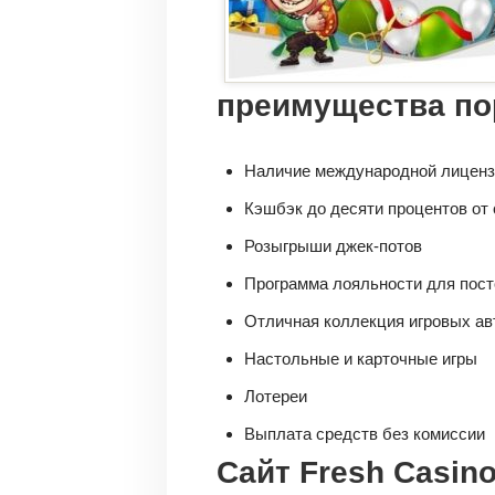
преимущества пор
Наличие международной лиценз
Кэшбэк до десяти процентов от
Розыгрыши джек-потов
Программа лояльности для пост
Отличная коллекция игровых ав
Настольные и карточные игры
Лотереи
Выплата средств без комиссии
Сайт Fresh Casin