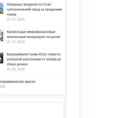
Обзорные экскурсии по Сочи:
субтропический город за пределами
пляжа
24. 07. 2026
Как молодые микрофинансовые
организации конкурируют на рынке
10. 07. 2026
Выращивание тыквы Enzo: секреты
успешной агротехники от посева до
сбора урожая
31. 05. 2026
 парикмахерских кресел
2026