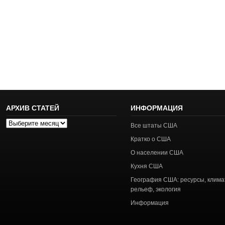
АРХИВ СТАТЕЙ
ИНФОРМАЦИЯ
Архив
Все штаты США
статей
Кратко о США
О населении США
Кухня США
География США: ресурсы, клима
рельеф, экология
Информация