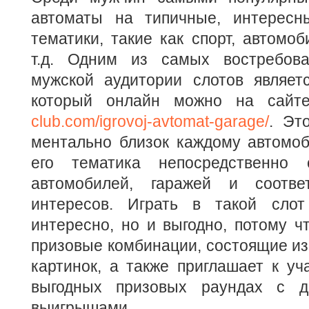
автоматы на типичные, интересн
тематики, такие как спорт, автомоб
т.д. Одним из самых востребов
мужской аудитории слотов являетс
который онлайн можно на сай
club.com/igrovoj-avtomat-garage/
. Эт
ментально близок каждому автомоб
его тематика непосредственно
автомобилей, гаражей и соотв
интересов. Играть в такой слот
интересно, но и выгодно, потому ч
призовые комбинации, состоящие и
картинок, а также приглашает к уч
выгодных призовых раундах с д
выигрышами.