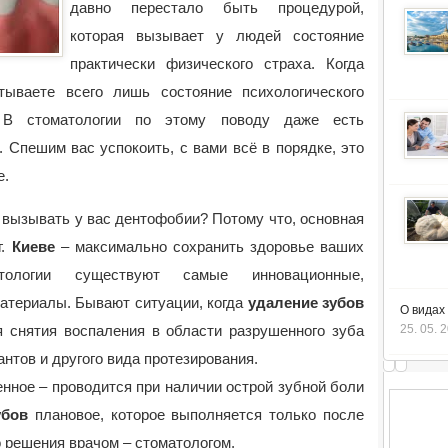
давно перестало быть процедурой,
которая вызывает у людей состояние
практически физического страха. Когда
ываете всего лишь состояние психологического
 В стоматологии по этому поводу даже есть
 Спешим вас успокоить, с вами всё в порядке, это
е.
вызывать у вас дентофобии? Потому что, основная
г.
Киеве
– максимально сохранить здоровье ваших
ологии существуют самые инновационные,
атериалы. Бывают ситуации, когда
удаление зубов
О видах
25. 05. 
я снятия воспаления в области разрушенного зуба
нтов и другого вида протезирования.
нное – проводится при наличии острой зубной боли
убов
плановое, которое выполняется только после
о решения врачом – стоматологом.