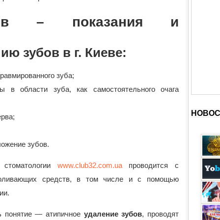
бов – показания и
ию зубов в г. Киеве:
равмированного зуба;
ы в области зуба, как самостоятельного очага
НОВОС
ерва;
ложение зубов.
 стоматологии
www.club32.com.ua
проводится с
оливающих средств, в том числе и с помощью
ии.
ть понятие — атипичное
удаление зубов
, проводят