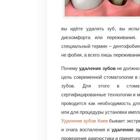
вы идёте удалять зуб, вы испыт
дискомфорта или переживания.
специальный термин – дентофобия.
не фобия, а всего лишь переживани
Почему
удаление зубов
не должно 
цель современной стоматологии в 
зубов. Для этого в стомат
сертифицированные технологии и м
проводится как необходимость дл
или для процедуры установки импла
Удаление зубов Киев
бывает экстре
и очага воспаления и
удаление з
проведения диагностики и принятог