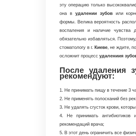
эту операцию только высококвали
она в
удалении зубов
или корне
формы. Велика вероятность распол
воспаления и наличие чувства 
обязательно избавляться. Поэтому,
стоматологу в г.
Киеве
, не ждите, 
осложнит процесс
удалениия зубо
После удаления з
рекомендуют:
1. Не принимать пищу в течение 3 ч
2. Не применять полосканий без ре
3. Не удалять сгусток крови, котор
4. Не принимать антибиотиков 
рекомендаций врача;
5. В этот день ограничить все физи