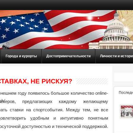
Города и курорты
Достопримечательности
Личности и истори
СТАВКАХ, НЕ РИСКУЯ?
нешнем году появилось большое количество online-
Последн
мекеров, предлагающих каждому желающему
лать ставки на спортсобытия. Между тем, не все
довлетворить удобным и интуитивно понятным
осуточной доступностью и технической поддержкой.