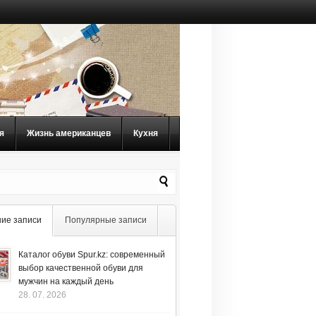
я
Жизнь американцев
Кухня
ие записи
Популярные записи
Каталог обуви Spur.kz: современный
выбор качественной обуви для
мужчин на каждый день
28. 07. 2026