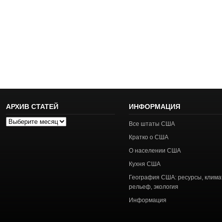
АРХИВ СТАТЕЙ
ИНФОРМАЦИЯ
Архив
Все штаты США
статей
Кратко о США
О населении США
Кухня США
География США: ресурсы, клима
рельеф, экология
Информация