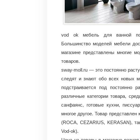
vod ok мебель для ванной по
Большинство моделей мебели дост
магазине представлены многие мо
товаров.
sway-moll.ru — это постоянно рас
следят и знают обо всех новых м
подстраивается под постоянно р
различные категории товара, сред
санфаянс, готовые кухни, писсуа
многое другое. Товар представлен
(ROCA, CEZARIUS, KERASAN), так
Vod-ok).
Цена на товары в магазине разная.