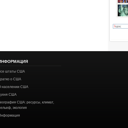
ИНФОРМАЦИЯ
Все штаты США
Кратко о США
О населении США
Кухня США
География США: ресурсы, климат,
рельеф, экология
Информация