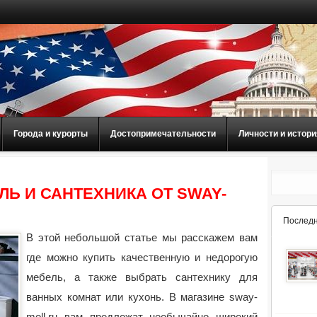
Города и курорты
Достопримечательности
Личности и истори
Ь И САНТЕХНИКА ОТ SWAY-
Последн
В этой небольшой статье мы расскажем вам
где можно купить качественную и недорогую
мебель, а также выбрать сантехнику для
ванных комнат или кухонь. В магазине
sway-
moll.ru вам предложат необычайно широкий