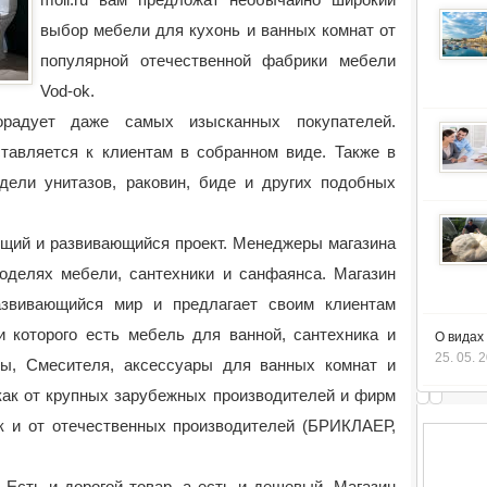
выбор мебели для кухонь и ванных комнат от
популярной отечественной фабрики мебели
Vod-ok.
радует даже самых изысканных покупателей.
авляется к клиентам в собранном виде. Также в
дели унитазов, раковин, биде и других подобных
тущий и развивающийся проект. Менеджеры магазина
оделях мебели, сантехники и санфаянса. Магазин
азвивающийся мир и предлагает своим клиентам
и которого есть мебель для ванной, сантехника и
О видах
25. 05. 
ры, Смесителя, аксессуары для ванных комнат и
 как от крупных зарубежных производителей и фирм
 и от отечественных производителей (БРИКЛАЕР,
 Есть и дорогой товар, а есть и дешевый. Магазин