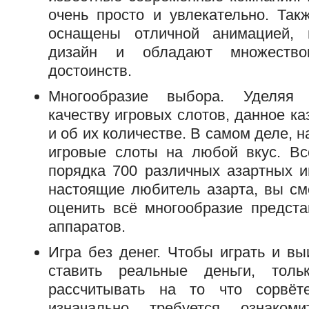
очень просто и увлекательно. Так
оснащены отличной анимацией,
дизайн и обладают множество
достоинств.
Многообразие выбора. Уделяя
качеству игровых слотов, данное ка
и об их количестве. В самом деле, 
игровые слоты на любой вкус. Вс
порядка 700 различных азартных и
настоящие любитель азарта, вы см
оценить всё многообразие предста
аппаратов.
Игра без денег. Чтобы играть и в
ставить реальные деньги, тол
рассчитывать на то что сорвёте
изначально требуется ознако