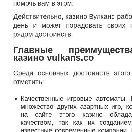
помочь вам в этом.
Действительно, казино Вулканс рабо
день и может порадовать своих 
рядом достоинств.
Главные преимуществ
казино vulkans.co
Среди основных достоинств этого
отметить:
Качественные игровые автоматы.
множество других азартных игр, к
на сайте этого казино облад
качеством, так как их создание
известные современные компании. 