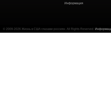
Информация
© 2009-2026 Жизнь в США глазами россиян. All Rights Reserved.
Информац