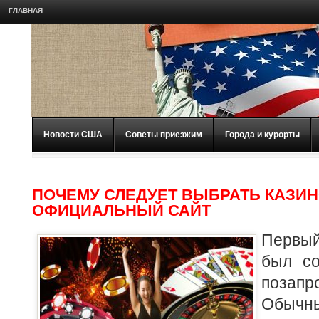
ГЛАВНАЯ
Новости США
Советы приезжим
Города и курорты
ПОЧЕМУ СЛЕДУЕТ ВЫБРАТЬ КАЗИН
ОФИЦИАЛЬНЫЙ САЙТ
Первый
был со
поза
Обычн