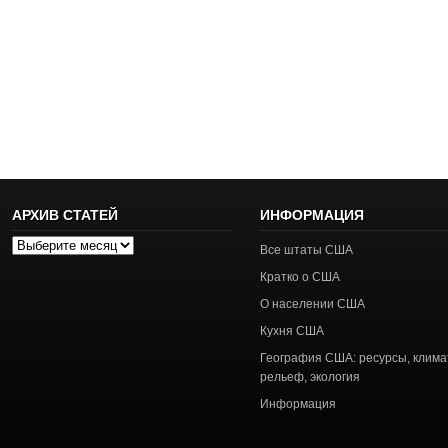
АРХИВ СТАТЕЙ
ИНФОРМАЦИЯ
Архив
Все штаты США
статей
Кратко о США
О населении США
Кухня США
География США: ресурсы, клима
рельеф, экология
Информация