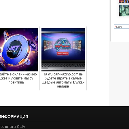
райте в онлайн-казино
На wulcan-kazino.com вы
Джет и ловите массу
будете играть в самые
позитива
щедрые автоматы Вулкан
онлайн
ИНФОРМАЦИЯ
Все штаты США