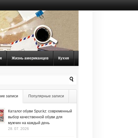
я
Жизнь американцев
Кухня
ие записи
Популярные записи
Каталог обуви Spur.kz: современный
выбор качественной обуви для
мужчин на каждый день
28. 07. 2026