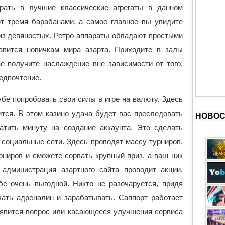
рать в лучшие классические агрегаты в данном
т тремя барабанами, а самое главное вы увидите
из девяностых. Ретро-аппараты обладают простыми
авится новичкам мира азарта. Приходите в залы
е получите наслаждение вне зависимости от того,
едпочтение.
бе попробовать свои силы в игре на валюту. Здесь
ится. В этом казино удача будет вас преследовать
НОВОС
ратить минуту на создание аккаунта. Это сделать
ь социальные сети. Здесь проводят массу турниров,
рниров и сможете сорвать крупный приз, а ваш ник
администрация азартного сайта проводит акции,
бе очень выгодной. Никто не разочаруется, придя
чать адреналин и зарабатывать. Саппорт работает
оявится вопрос или касающееся улучшения сервиса