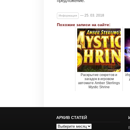
предложение.
— 25. 03. 2018
Информация
Похожие записи на сайте:
Раскрытие секретов и
Иг
загадок в игровом
автомате Amber Sterlings
Mystic Shrine
АРХИВ СТАТЕЙ
Архив