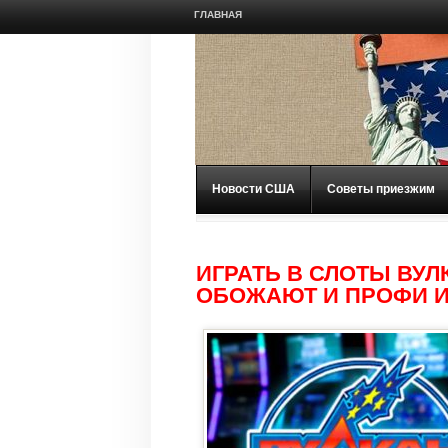
ГЛАВНАЯ
Новости США
Советы приезжим
ИГРАТЬ В СЛОТЫ ВУЛ
ОБОЖАЮТ И ПРОФИ И