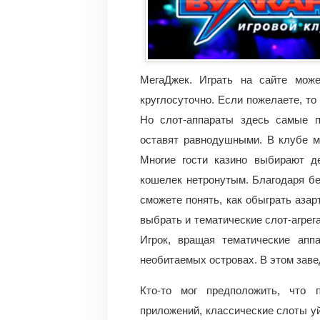
МегаДжек. Играть на сайте мож
круглосуточно. Если пожелаете, то
Но слот-аппараты здесь самые п
оставят равнодушными. В клубе м
Многие гости казино выбирают де
кошелек нетронутым. Благодаря бе
сможете понять, как обыграть аза
выбрать и тематические слот-агрег
Игрок, вращая тематические апп
необитаемых островах. В этом зав
Кто-то мог предположить, что 
приложений, классические слоты уй