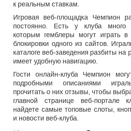
к реальным ставкам.
Игровая веб-площадка Чемпион ра
постоянно. Есть у клуба много 
которым гемблеры могут играть в
блокировки одного из сайтов. Игра
каталоге веб-заведения разбиты на 
имеет удобную навигацию.
Гости онлайн-клуба Чемпион могу
подробными описаниями играль
прочитать о них отзывы, чтобы выбр
главной странице веб-портале 
найдете самые топовые слоты, кноп
и новости веб-клуба.