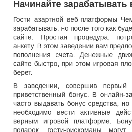
Начинайте зарабатывать 
Гости азартной веб-платформы Чем
зарабатывать, но после того как буд
сайте. Простая процедура, потр
анкету. В этом заведении вам предл
пополнения счета. Денежные дви
сайте быстро, при этом игровая пл
берет.
В заведении, совершив первый д
приветственный бонус. В онлайн-з
часто выдавать бонус-средства, но 
необходимо вести активные дейс
верным игровой платформе. Бону
подарок, гости-рискоманы могут