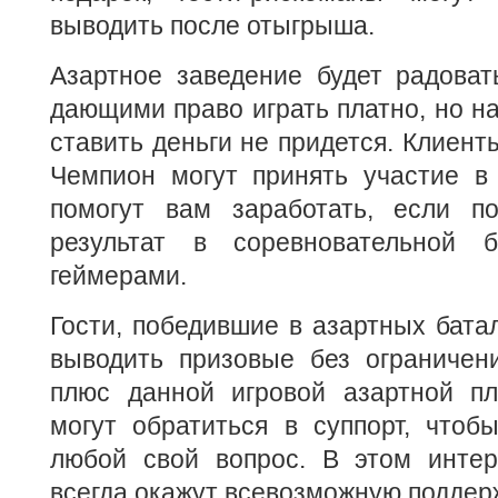
выводить после отыгрыша.
Азартное заведение будет радоват
дающими право играть платно, но н
ставить деньги не придется. Клиент
Чемпион могут принять участие в 
помогут вам заработать, если п
результат в соревновательной 
геймерами.
Гости, победившие в азартных батал
выводить призовые без ограничен
плюс данной игровой азартной п
могут обратиться в суппорт, чтоб
любой свой вопрос. В этом интер
всегда окажут всевозможную поддер