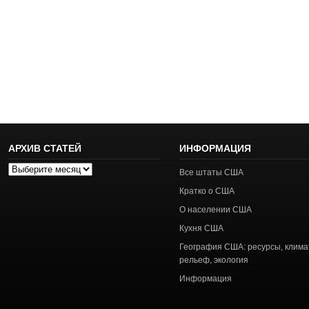
АРХИВ СТАТЕЙ
ИНФОРМАЦИЯ
Архив
Все штаты США
статей
Кратко о США
О населении США
Кухня США
География США: ресурсы, клима
рельеф, экология
Информация