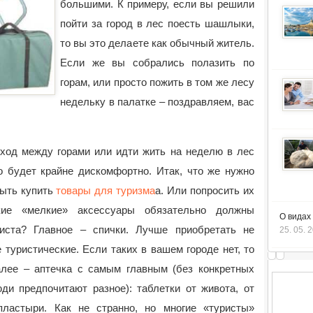
большими. К примеру, если вы решили
пойти за город в лес поесть шашлыки,
то вы это делаете как обычный житель.
Если же вы собрались полазить по
горам, или просто пожить в том же лесу
недельку в палатке – поздравляем, вас
оход между горами или идти жить на неделю в лес
то будет крайне дискомфортно. Итак, что же нужно
быть купить
товары для туризма
а. Или попросить их
кие «мелкие» аксессуары обязательно должны
О видах
риста? Главное – спички. Лучше приобретать не
25. 05. 
туристические. Если таких в вашем городе нет, то
лее – аптечка с самым главным (без конкретных
ди предпочитают разное): таблетки от живота, от
пластыри. Как не странно, но многие «туристы»