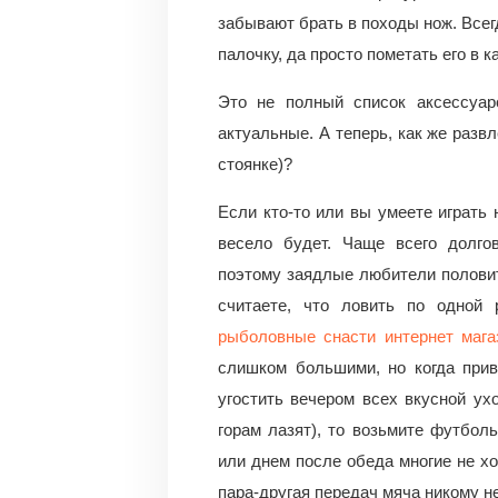
забывают брать в походы нож. Всег
палочку, да просто пометать его в 
Это не полный список аксессуар
актуальные. А теперь, как же разв
стоянке)?
Если кто-то или вы умеете играть 
весело будет. Чаще всего долго
поэтому заядлые любители половит
считаете, что ловить по одной
рыболовные снасти интернет мага
слишком большими, но когда прив
угостить вечером всех вкусной ух
горам лазят), то возьмите футбо
или днем после обеда многие не хот
пара-другая передач мяча никому не