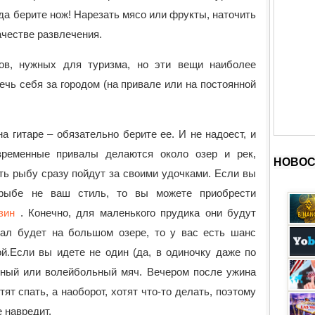
да берите нож! Нарезать мясо или фрукты, наточить
качестве развлечения.
ов, нужных для туризма, но эти вещи наиболее
лечь себя за городом (на привале или на постоянной
на гитаре – обязательно берите ее. И не надоест, и
временные привалы делаются около озер и рек,
НОВОС
ь рыбу сразу пойдут за своими удочками. Если вы
 рыбе не ваш стиль, то вы можете приобрести
зин
. Конечно, для маленького прудика они будут
ал будет на большом озере, то у вас есть шанс
ой.Если вы идете не один (да, в одиночку даже по
льный или волейбольный мяч. Вечером после ужина
ят спать, а наоборот, хотят что-то делать, поэтому
 навредит.