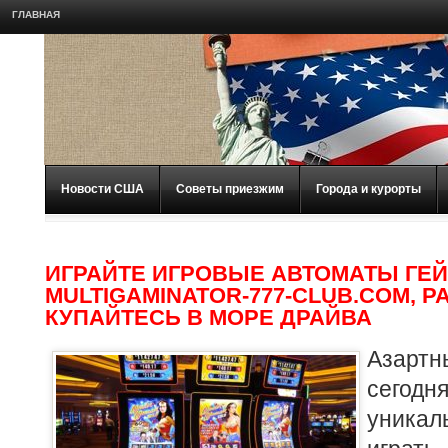
ГЛАВНАЯ
Новости США
Советы приезжим
Города и курорты
ИГРАЙТЕ ИГРОВЫЕ АВТОМАТЫ ГЕ
MULTIGAMINATOR-777-CLUB.COM, 
КУПАЙТЕСЬ В МОРЕ ДРАЙВА
Азар
сегодн
уникал