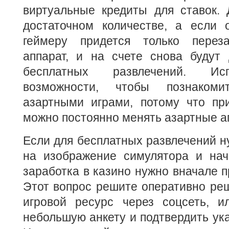
виртуальные кредиты для ставок. 
достаточном количестве, а если о
геймеру придется только переза
аппарат, и на счете снова будут 
бесплатных развлечений. Ис
возможности, чтобы познаком
азартными играми, потому что пр
можно постоянно менять азартные а
Если для бесплатных развлечений н
на изображение симулятора и нача
заработка в казино нужно вначале п
Этот вопрос решите оперативно реш
игровой ресурс через соцсеть, и
небольшую анкету и подтвердить ука