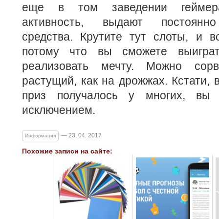
еще в том заведении геймер
активность, выдают постоянно
средства. Крутите тут слоты, и в
потому что вы сможете выигра
реализовать мечту. Можно сор
растущий, как на дрожжах. Кстати, 
приз получалось у многих, вы
исключением.
— 23. 04. 2017
Информация
Похожие записи на сайте: