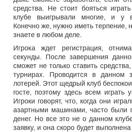
средства. Не стоит бояться играть
клубе выигрывали многие, и у в
Конечно же, нужно иметь терпение, н
знаете в любом деле.
Игрока ждет регистрация, отним
секунды. После завершения данно
сможет не только ставить средства,
турнирах. Проводится в данном 
лотерей. Этот щедрый клуб беспокои
госте, поэтому здесь всем играть 
Игроки говорят, что, когда они игра
азартными машинами, часто были 
денег. Но все это не о данном клуб
заявку, и она скоро будет выполнен