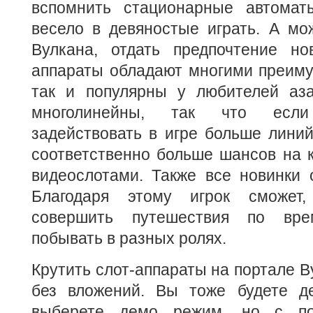
вспомнить стационарные автомат
весело в девяностые играть. А мо
Вулкана, отдать предпочтение но
аппараты обладают многими преиму
так и популярны у любителей аз
многолинейны, так что есл
задействовать в игре больше линий,
соответственно больше шансов на 
видеослотами. Также все новинки 
Благодаря этому игрок сможет,
совершить путешествия по вре
побывать в разных ролях.
Крутить слот-аппараты на портале В
без вложений. Вы тоже будете де
выберете демо режим, но с по