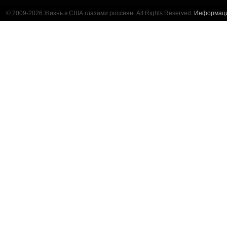
© 2009-2026 Жизнь в США глазами россиян. All Rights Reserved.
Информац