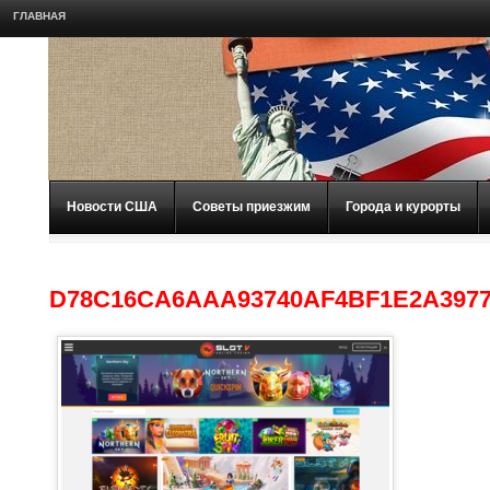
ГЛАВНАЯ
Новости США
Советы приезжим
Города и курорты
D78C16CA6AAA93740AF4BF1E2A397