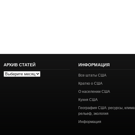
АРХИВ СТАТЕЙ
ИНФОРМАЦИЯ
Архив
Все штаты США
статей
Кратко о США
О населении США
Кухня США
География США: ресурсы, клима
рельеф, экология
Информация