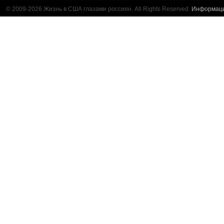
© 2009-2026 Жизнь в США глазами россиян. All Rights Reserved.
Информац