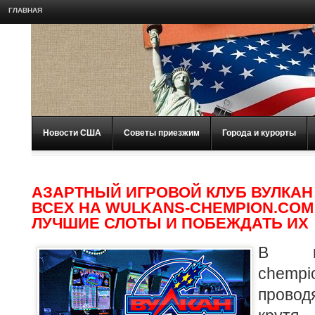
ГЛАВНАЯ
Новости США
Советы приезжим
Города и курорты
АЗАРТНЫЙ ИГРОВОЙ КЛУБ ВУЛКАН
ВСЕХ НА WULKANS-CHEMPION.COM 
ЛУЧШИЕ СЛОТЫ И ПОБЕЖДАТЬ ИХ
В кл
chem
провод