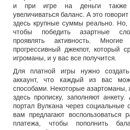
и при игре на деньги также 
увеличиваться баланс. А это говорит
здесь крупные суммы реально. Но, к
чтобы победить азартные сло
проявлять активность. Многие
прогрессивный джекпот, который с
игроманы, и у вас все получится.
Для платной игры нужно создать
аккаунт, что каждый из вас мож
способами. Некоторые азартоманы,
здесь прописку, заполняют анкету. 
портал Вулкана через социальные с
вам предлагают воспользоваться 
платежа, чтобы пополнить бал