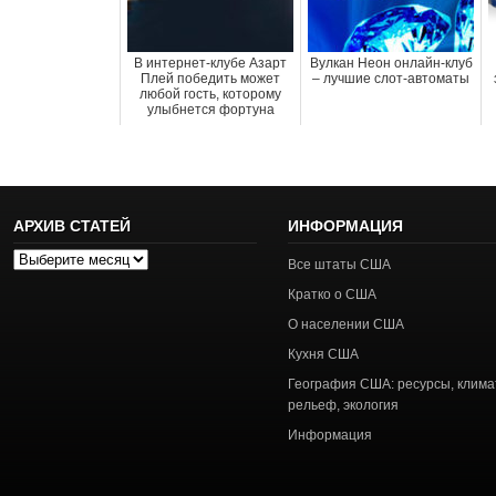
В интернет-клубе Азарт
Вулкан Неон онлайн-клуб
Плей победить может
– лучшие слот-автоматы
любой гость, которому
улыбнется фортуна
АРХИВ СТАТЕЙ
ИНФОРМАЦИЯ
Архив
Все штаты США
статей
Кратко о США
О населении США
Кухня США
География США: ресурсы, клима
рельеф, экология
Информация