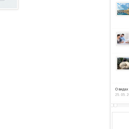
О видах
25. 05. 