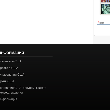
ИНФОРМАЦИЯ
Все штаты США
Кратко о США
О населении США
Кухня США
География США: ресурсы, климат,
рельеф, экология
Информация