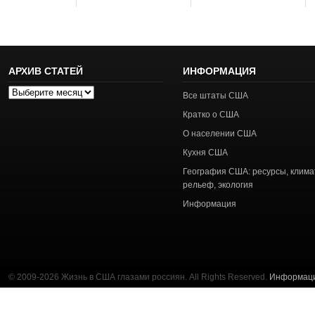
АРХИВ СТАТЕЙ
ИНФОРМАЦИЯ
Архив
Все штаты США
статей
Кратко о США
О населении США
Кухня США
География США: ресурсы, клима
рельеф, экология
Информация
© 2009-2026 Жизнь в США глазами россиян. All Rights Reserved.
Информац