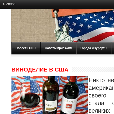
ГЛАВНАЯ
Новости США
Советы приезжим
Города и курорты
ВИНОДЕЛИЕ В США
Никто не
американ
своего 
стала 
великих