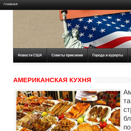
ГЛАВНАЯ
Новости США
Советы приезжим
Города и курорты
АМЕРИКАНСКАЯ КУХНЯ
Ам
т
с
бл
п