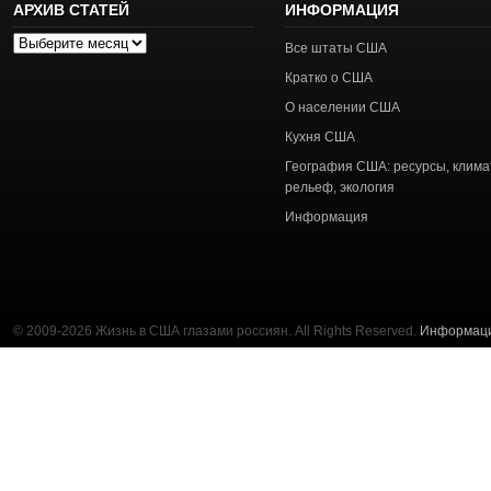
АРХИВ СТАТЕЙ
ИНФОРМАЦИЯ
Архив
Все штаты США
статей
Кратко о США
О населении США
Кухня США
География США: ресурсы, клима
рельеф, экология
Информация
© 2009-2026 Жизнь в США глазами россиян. All Rights Reserved.
Информац