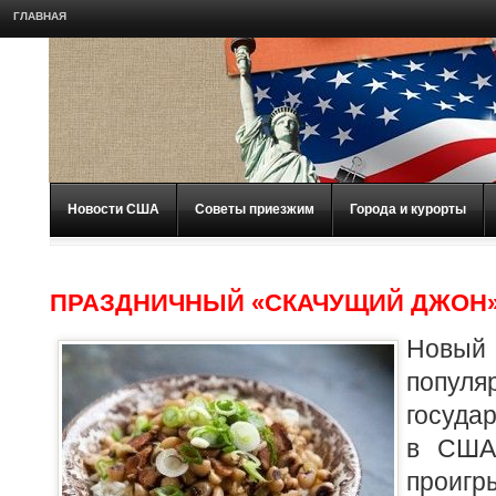
ГЛАВНАЯ
Новости США
Советы приезжим
Города и курорты
ПРАЗДНИЧНЫЙ «СКАЧУЩИЙ ДЖОН
Новый
популя
госуда
в США
про