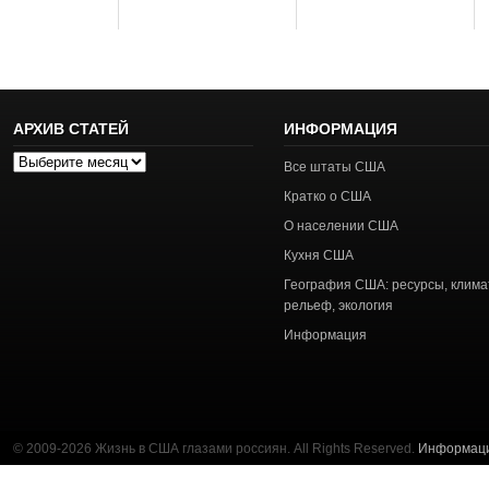
АРХИВ СТАТЕЙ
ИНФОРМАЦИЯ
Архив
Все штаты США
статей
Кратко о США
О населении США
Кухня США
География США: ресурсы, клима
рельеф, экология
Информация
© 2009-2026 Жизнь в США глазами россиян. All Rights Reserved.
Информац