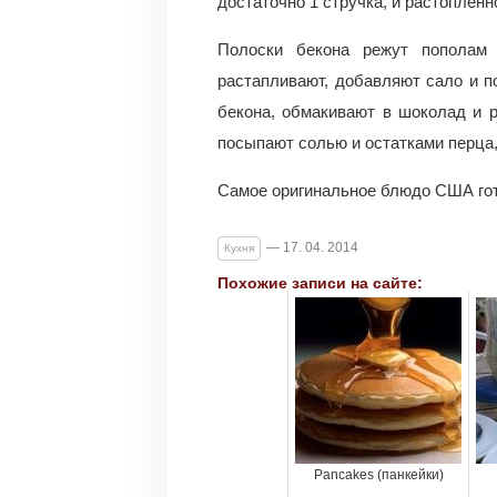
достаточно 1 стручка, и растопленн
Полоски бекона режут пополам 
растапливают, добавляют сало и п
бекона, обмакивают в шоколад и 
посыпают солью и остатками перца,
Самое оригинальное блюдо США гот
— 17. 04. 2014
Кухня
Похожие записи на сайте:
Pancakes (панкейки)