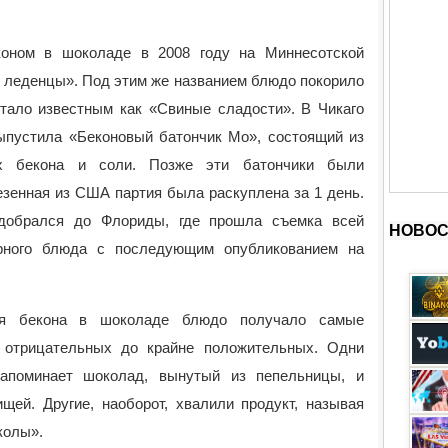
коном в шоколаде в 2008 году на Миннесотской
е леденцы». Под этим же названием блюдо покорило
тало известным как «Свиные сладости». В Чикаго
ыпустила «Беконовый батончик Мо», состоящий из
х бекона и соли. Позже эти батончики были
езенная из США партия была раскуплена за 1 день.
добрался до Флориды, где прошла съемка всей
НОВОС
ярного блюда с последующим опубликованием на
ия бекона в шоколаде блюдо получало самые
о отрицательных до крайне положительных. Одни
напоминает шоколад, вынутый из пепельницы, и
щей. Другие, наоборот, хвалили продукт, называя
колы».