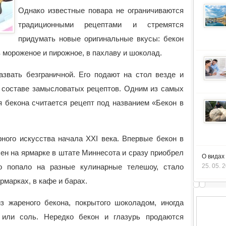
Однако известные повара не ограничиваются
традиционными рецептами и стремятся
придумать новые оригинальные вкусы: бекон
в мороженое и пирожное, в пахлаву и шоколад.
вать безграничной. Его подают на стол везде и
в составе замысловатых рецептов. Одним из самых
 бекона считается рецепт под названием «Бекон в
ного искусства начала XXI века. Впервые бекон в
ен на ярмарке в штате Миннесота и сразу приобрел
О видах
о попало на разные кулинарные телешоу, стало
25. 05. 
рмарках, в кафе и барах.
з жареного бекона, покрытого шоколадом, иногда
 или соль. Нередко бекон и глазурь продаются