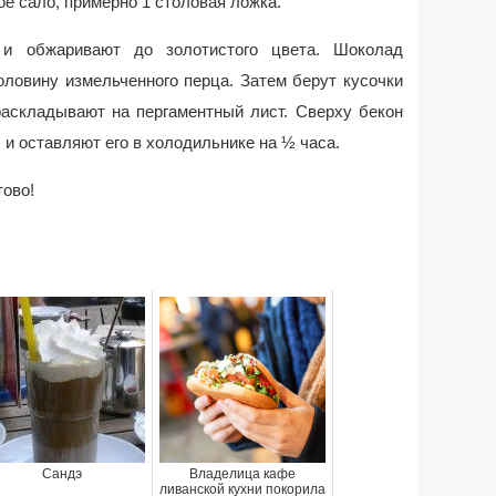
ое сало, примерно 1 столовая ложка.
и обжаривают до золотистого цвета. Шоколад
оловину измельченного перца. Затем берут кусочки
раскладывают на пергаментный лист. Сверху бекон
 и оставляют его в холодильнике на ½ часа.
ово!
Сандэ
Владелица кафе
ливанской кухни покорила