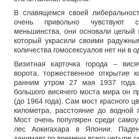
В славящемся своей либеральнос
очень привольно чувствуют с
меньшинства, они основали целый г
который украсили своими радужным
количества гомосексуалов нет ни в о
Визитная карточка города – вис
ворота, торжественное открытие к
ранним утром 27 мая 1937 года.
большого висячего моста мира он п
(до 1964 года). Сам мост красного ц
километра, расстояние до водной 
Мост очень популярен среди самоуб
лес Аокигахара в Японии. Паде
занимает по времени всего четыре с