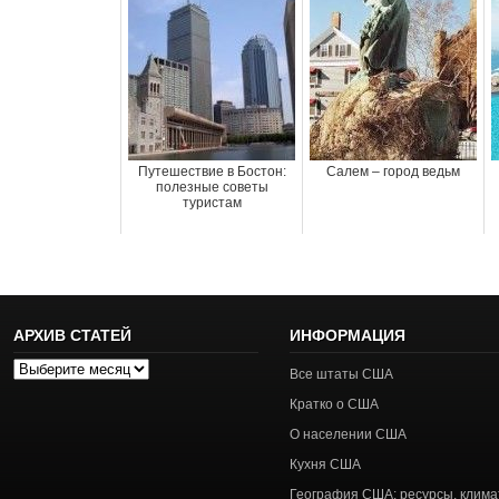
Путешествие в Бостон:
Салем – город ведьм
полезные советы
туристам
АРХИВ СТАТЕЙ
ИНФОРМАЦИЯ
Архив
Все штаты США
статей
Кратко о США
О населении США
Кухня США
География США: ресурсы, клима