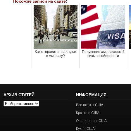
Похожие записи на сайте:
Как отправится на отдых
Получение американской
в Америку?
визы: особенности
АРХИВ СТАТЕЙ
ИНФОРМАЦИЯ
Архив
Все штаты США
статей
Кратко о США
О населении США
Кухня США