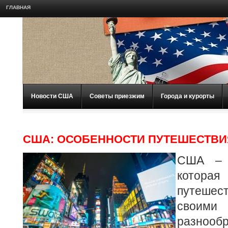
ГЛАВНАЯ
Новости США
Советы приезжим
Города и курорты
США: ОСОБЕННОСТИ ПУТЕШЕСТВИ
США – о
которая
путешес
своими 
разнооб