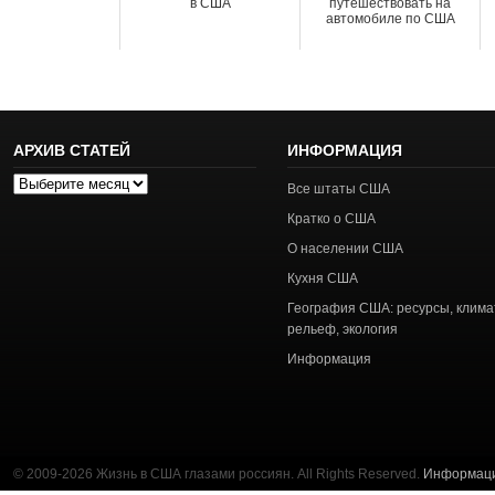
в США
путешествовать на
автомобиле по США
АРХИВ СТАТЕЙ
ИНФОРМАЦИЯ
Архив
Все штаты США
статей
Кратко о США
О населении США
Кухня США
География США: ресурсы, клима
рельеф, экология
Информация
© 2009-2026 Жизнь в США глазами россиян. All Rights Reserved.
Информац