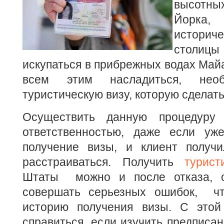
высотн
Йорк
истор
столи
искупаться в прибрежных водах Майа
всем этим насладиться, необ
туристическую визу, которую сделат
Осуществить данную процедуру
ответственностью, даже если уж
получение визы, и клиент получи
расстраиваться. Получить
турист
Штаты можно и после отказа, о
совершать серьезных ошибок, чт
историю получения визы. С этой
справиться, если изучить предписан