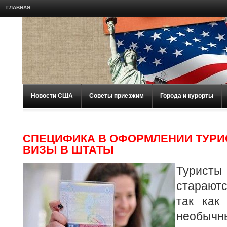
ГЛАВНАЯ
Новости США
Советы приезжим
Города и курорты
СПЕЦИФИКА В ОФОРМЛЕНИИ ТУРИ
ВИЗЫ В ШТАТЫ
Турист
старают
так как
необы