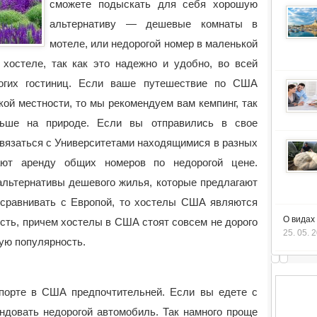
сможете подыскать для себя хорошую
альтернативу — дешевые комнаты в
мотеле, или недорогой номер в маленькой
 хостеле, так как это надежно и удобно, во всей
рогих гостиниц. Если ваше путешествие по США
ой местности, то мы рекомендуем вам кемпинг, так
ьше на природе. Если вы отправились в свое
связаться с Университетами находящимися в разных
гают аренду общих номеров по недорогой цене.
альтернативы дешевого жилья, которые предлагают
сравнивать с Европой, то хостелы США являются
О видах
сть, причем хостелы в США стоят совсем не дорого
25. 05. 
ую популярность.
порте в США предпочтительней. Если вы едете с
ендовать недорогой автомобиль. Так намного проще