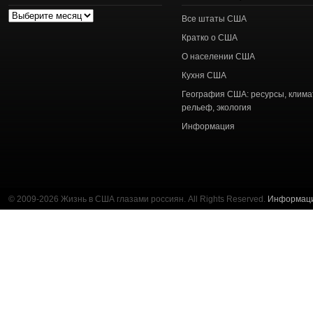
Архив
Все штаты США
статей
Кратко о США
О населении США
Кухня США
География США: ресурсы, клима
рельеф, экология
Информация
© 2009-2026 Жизнь в США глазами россиян. All Rights Reserved.
Информац