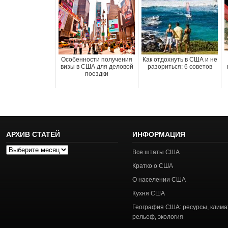
Особенности получения
Как отдохнуть в США и не
визы в США для деловой
разориться: 6 советов
поездки
АРХИВ СТАТЕЙ
ИНФОРМАЦИЯ
Архив
Все штаты США
статей
Кратко о США
О населении США
Кухня США
География США: ресурсы, клима
рельеф, экология